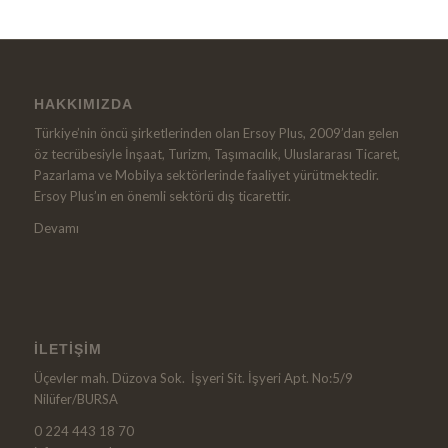
HAKKIMIZDA
Türkiye’nin öncü şirketlerinden olan Ersoy Plus, 2009’dan gelen
öz tecrübesiyle İnşaat, Turizm, Taşımacılık, Uluslararası Ticaret,
Pazarlama ve Mobilya sektörlerinde faaliyet yürütmektedir.
Ersoy Plus’ın en önemli sektörü dış ticarettir.
Devamı
İLETIŞIM
Üçevler mah. Düzova Sok. İşyeri Sit. İşyeri Apt. No:5/9
Nilüfer/BURSA
0 224 443 18 70