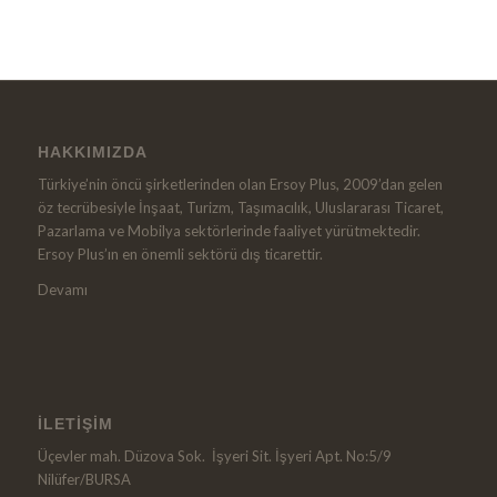
HAKKIMIZDA
Türkiye’nin öncü şirketlerinden olan Ersoy Plus, 2009’dan gelen
öz tecrübesiyle İnşaat, Turizm, Taşımacılık, Uluslararası Ticaret,
Pazarlama ve Mobilya sektörlerinde faaliyet yürütmektedir.
Ersoy Plus’ın en önemli sektörü dış ticarettir.
Devamı
İLETIŞIM
Üçevler mah. Düzova Sok. İşyeri Sit. İşyeri Apt. No:5/9
Nilüfer/BURSA