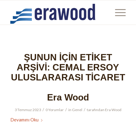
ŞUNUN IÇIN ETIKET
ARŞIVI:
CEMAL ERSOY
ULUSLARARASI TICARET
Era Wood
/
/
/
3 Temmuz 2023
0 Yorumlar
in
Genel
tarafından
Era Wood
Devamını Oku