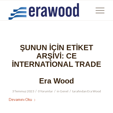
ŞUNUN IÇIN ETIKET
ARŞIVI:
CE
INTERNATIONAL TRADE
Era Wood
/
/
/
3 Temmuz 2023
0 Yorumlar
in
Genel
tarafından
Era Wood
Devamını Oku