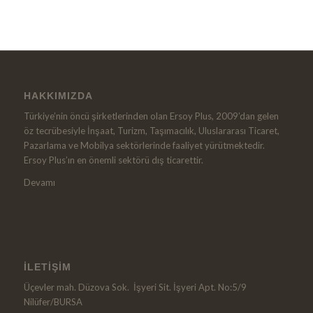
HAKKIMIZDA
Türkiye’nin öncü şirketlerinden olan Ersoy Plus, 2009’dan gelen
öz tecrübesiyle İnşaat, Turizm, Taşımacılık, Uluslararası Ticaret,
Pazarlama ve Mobilya sektörlerinde faaliyet yürütmektedir.
Ersoy Plus’ın en önemli sektörü dış ticarettir.
Devamı
İLETIŞIM
Üçevler mah. Düzova Sok. İşyeri Sit. İşyeri Apt. No:5/9
Nilüfer/BURSA